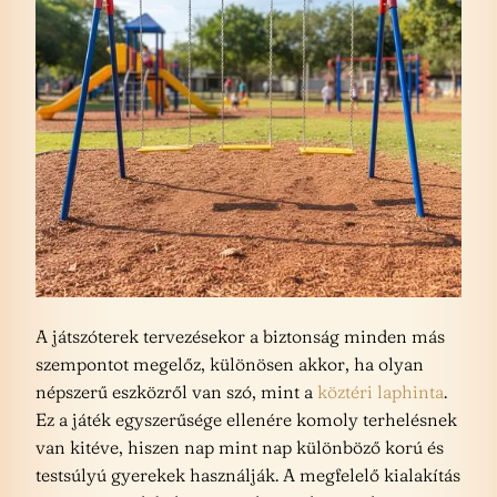
A játszóterek tervezésekor a biztonság minden más
szempontot megelőz, különösen akkor, ha olyan
népszerű eszközről van szó, mint a
köztéri laphinta
.
Ez a játék egyszerűsége ellenére komoly terhelésnek
van kitéve, hiszen nap mint nap különböző korú és
testsúlyú gyerekek használják. A megfelelő kialakítás