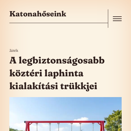
Skip to the content
Katonahőseink
Menu
Játék
A legbiztonságosabb
köztéri laphinta
kialakítási trükkjei