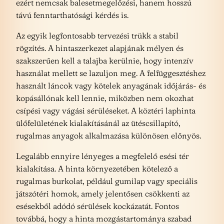
ezért nemcsak balesetmegelőzési, hanem hosszú
távú fenntarthatósági kérdés is.
Az egyik legfontosabb tervezési trükk a stabil
rögzítés. A hintaszerkezet alapjának mélyen és
szakszerűen kell a talajba kerülnie, hogy intenzív
használat mellett se lazuljon meg. A felfüggesztéshez
használt láncok vagy kötelek anyagának időjárás- és
kopásállónak kell lennie, miközben nem okozhat
csípési vagy vágási sérüléseket. A köztéri laphinta
ülőfelületének kialakításánál az ütéscsillapító,
rugalmas anyagok alkalmazása különösen előnyös.
Legalább ennyire lényeges a megfelelő esési tér
kialakítása. A hinta környezetében kötelező a
rugalmas burkolat, például gumilap vagy speciális
játszótéri homok, amely jelentősen csökkenti az
esésekből adódó sérülések kockázatát. Fontos
továbbá, hogy a hinta mozgástartománya szabad