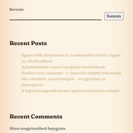
Keresés
Keresés
Recent Posts
Egyszerűbb adminisztráció, hatékonyabb indulás: tippek
új vállalkozóknak
Ajándékötletek tudatos bőrápolást kedvelőknek
Amikor a test visszatart – a vizesedés mögötti folyamatok
Más szemlélet, más erősségek – az együttélés az
Aspergerrel
A legbiztonságosabb köztéri laphinta kialakítási trükkjei
Recent Comments
Nincs megjeleníthető bejegyzés.