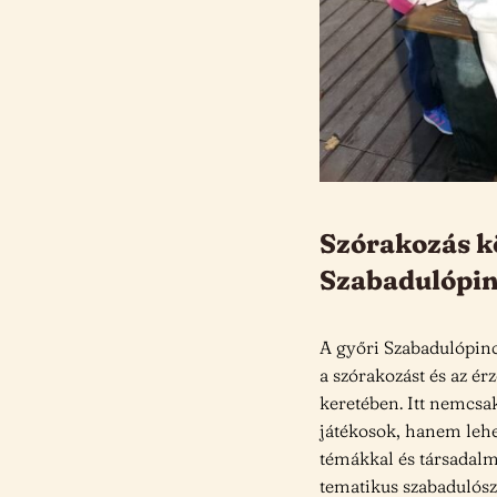
Szórakozás kö
Szabadulópi
A győri Szabadulópinc
a szórakozást és az é
keretében. Itt nemcsa
játékosok, hanem leh
témákkal és társadal
tematikus szabadulósz