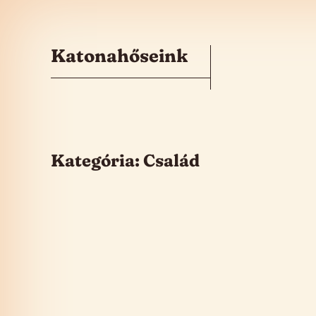
Skip to the content
Katonahőseink
Kategória:
Család