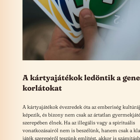
A kártyajátékok ledöntik a gen
korlátokat
A kártyajátékok évezredek óta az emberiség kultúrá
képezik, és bizony nem csak az ártatlan gyermekját
szerepében élnek. Ha az illegális vagy a spirituális
vonatkozásairól nem is beszélünk, hanem csak a kla
játék szerepéről teszünk említést, akkor is számításb