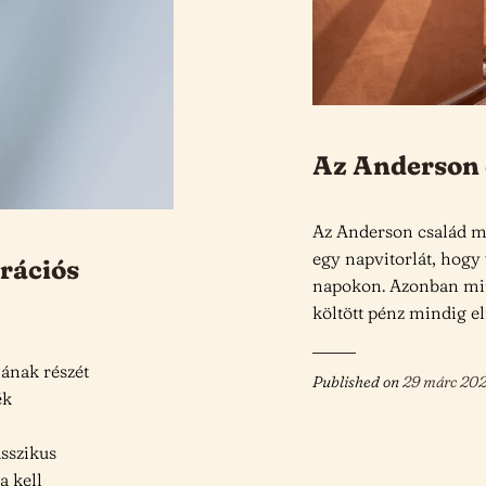
Az Anderson 
Az Anderson család m
egy napvitorlát, hogy 
erációs
napokon. Azonban mind
költött pénz mindig e
jának részét
Published on
29 márc 20
ék
sszikus
a kell