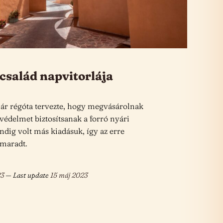
család napvitorlája
ár régóta tervezte, hogy megvásárolnak
védelmet biztosítsanak a forró nyári
ig volt más kiadásuk, így az erre
lmaradt.
23
— Last update
15 máj 2023