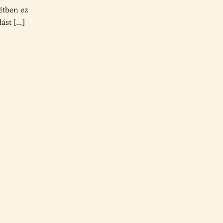
étben ez
ást […]