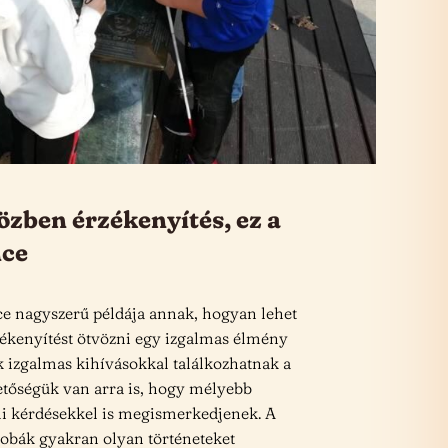
zben érzékenyítés, ez a
nce
e nagyszerű példája annak, hogyan lehet
rzékenyítést ötvözni egy izgalmas élmény
k izgalmas kihívásokkal találkozhatnak a
etőségük van arra is, hogy mélyebb
mi kérdésekkel is megismerkedjenek. A
obák gyakran olyan történeteket