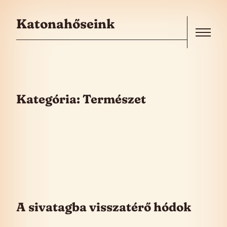
Skip to the content
Katonahőseink
Menu
Kategória:
Természet
A sivatagba visszatérő hódok