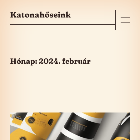
Skip to the content
Katonahőseink
Menu
Hónap:
2024. február