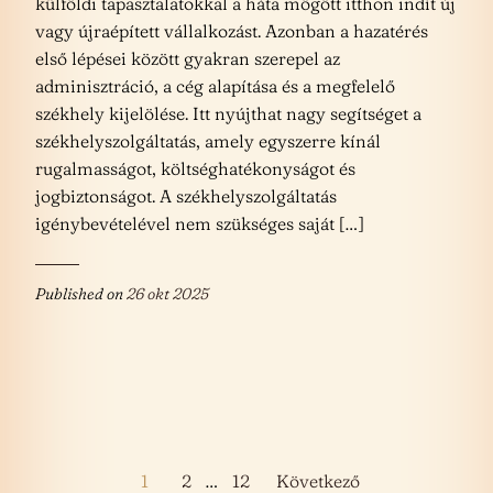
külföldi tapasztalatokkal a háta mögött itthon indít új
vagy újraépített vállalkozást. Azonban a hazatérés
első lépései között gyakran szerepel az
adminisztráció, a cég alapítása és a megfelelő
székhely kijelölése. Itt nyújthat nagy segítséget a
székhelyszolgáltatás, amely egyszerre kínál
rugalmasságot, költséghatékonyságot és
jogbiztonságot. A székhelyszolgáltatás
igénybevételével nem szükséges saját […]
Published on
26 okt 2025
Bejegyzések
1
2
…
12
Következő