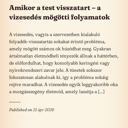
Amikor a test visszatart – a
vizesedés mögötti folyamatok
A vizesedés, vagyis a szervezetben kialakuló
folyadék-visszatartás sokakat érintő probléma,
amely mögött számos ok húzódhat meg. Gyakran
ártalmatlan életmódbeli tényezők állnak a háttérben,
de előfordulhat, hogy komolyabb keringési vagy
nyirokrendszeri zavar jele. A tünetek sokszor
fokozatosan alakulnak ki, így a probléma sokáig
rejtve maradhat. A vizesedés egyik leggyakoribb oka
a mozgásszegény életmód, amely lassítja a […]
Published on
21 ápr 2026