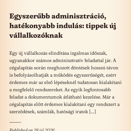
Egyszerűbb adminisztráció,
hatékonyabb indulás: tippek új
vállalkozóknak
Egy új vállalkozás elindítása izgalmas időszak,
ugyanakkor számos adminisztratív feladattal jár. A
cégalapítás során meghozott döntések hosszú távon
is befolyásolhatják a működés egyszerűségét, ezért
érdemes már az első lépéseknél tudatosan kialakítani
a megfelelő rendszereket. Az egyik legfontosabb
feladat a dokumentumok átlátható kezelése. Már a
cégalapítás előtt érdemes kialakítani egy rendszert a
szerződések, számlák, hatósági iratok […]
Published on
28 júl 2026