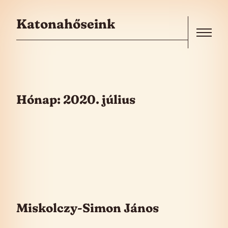
Skip to the content
Katonahőseink
Menu
Hónap:
2020. július
Miskolczy-Simon János