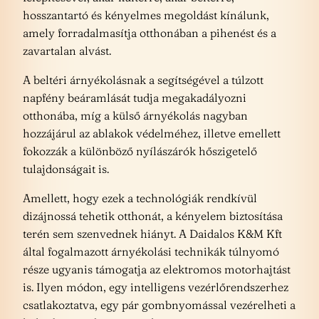
hosszantartó és kényelmes megoldást kínálunk,
amely forradalmasítja otthonában a pihenést és a
zavartalan alvást.
A beltéri árnyékolásnak a segítségével a túlzott
napfény beáramlását tudja megakadályozni
otthonába, míg a külső árnyékolás nagyban
hozzájárul az ablakok védelméhez, illetve emellett
fokozzák a különböző nyílászárók hőszigetelő
tulajdonságait is.
Amellett, hogy ezek a technológiák rendkívül
dizájnossá tehetik otthonát, a kényelem biztosítása
terén sem szenvednek hiányt. A Daidalos K&M Kft
által fogalmazott árnyékolási technikák túlnyomó
része ugyanis támogatja az elektromos motorhajtást
is. Ilyen módon, egy intelligens vezérlőrendszerhez
csatlakoztatva, egy pár gombnyomással vezérelheti a