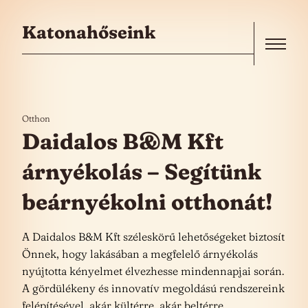
Skip to the content
Katonahőseink
Menu
Otthon
Daidalos B&M Kft
árnyékolás – Segítünk
beárnyékolni otthonát!
A Daidalos B&M Kft széleskörű lehetőségeket biztosít
Önnek, hogy lakásában a megfelelő árnyékolás
nyújtotta kényelmet élvezhesse mindennapjai során.
A gördülékeny és innovatív megoldású rendszereink
felépítésével, akár kültérre, akár beltérre,