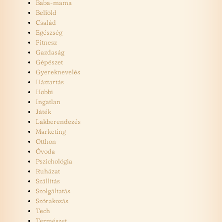
Baba-mama
Belföld
Család
Egészség
Fitnesz
Gazdaság
Gépészet
Gyereknevelés
Háztartás
Hobbi
Ingatlan
Játék
Lakberendezés
Marketing
Otthon
Óvoda
Pszichológia
Ruházat
Szállítás
Szolgáltatás
Szórakozás
Tech
Természet