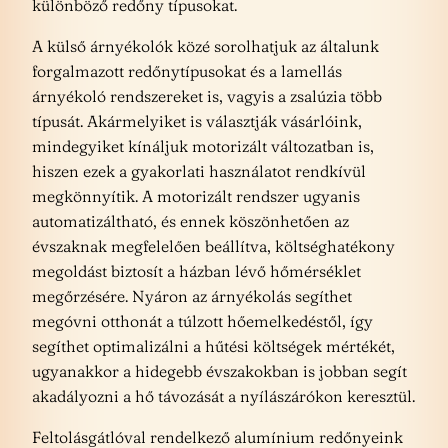
különböző redőny típusokat.
A külső árnyékolók közé sorolhatjuk az általunk
forgalmazott redőnytípusokat és a lamellás
árnyékoló rendszereket is, vagyis a zsalúzia több
típusát. Akármelyiket is választják vásárlóink,
mindegyiket kínáljuk motorizált változatban is,
hiszen ezek a gyakorlati használatot rendkívül
megkönnyítik. A motorizált rendszer ugyanis
automatizáltható, és ennek köszönhetően az
évszaknak megfelelően beállítva, költséghatékony
megoldást biztosít a házban lévő hőmérséklet
megőrzésére. Nyáron az árnyékolás segíthet
megóvni otthonát a túlzott hőemelkedéstől, így
segíthet optimalizálni a hűtési költségek mértékét,
ugyanakkor a hidegebb évszakokban is jobban segít
akadályozni a hő távozását a nyílászárókon keresztül.
Feltolásgátlóval rendelkező alumínium redőnyeink