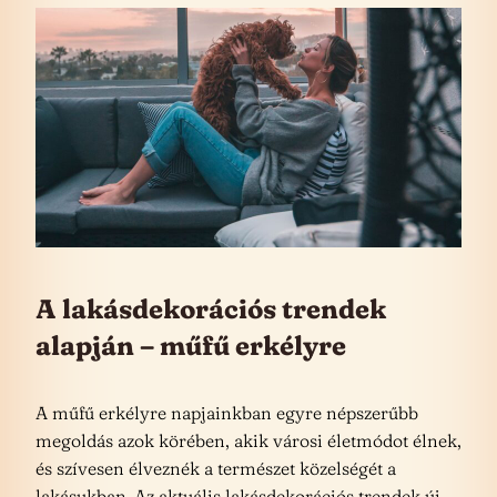
A lakásdekorációs trendek
alapján – műfű erkélyre
A műfű erkélyre napjainkban egyre népszerűbb
megoldás azok körében, akik városi életmódot élnek,
és szívesen élveznék a természet közelségét a
lakásukban. Az aktuális lakásdekorációs trendek új