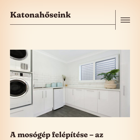
Skip to the content
Katonahőseink
Menu
A mosógép felépítése – az