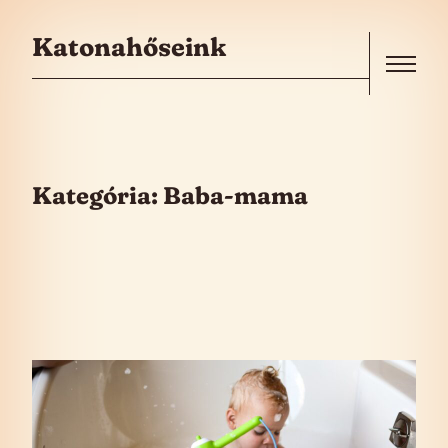
Skip to the content
Katonahőseink
Menu
Kategória:
Baba-mama