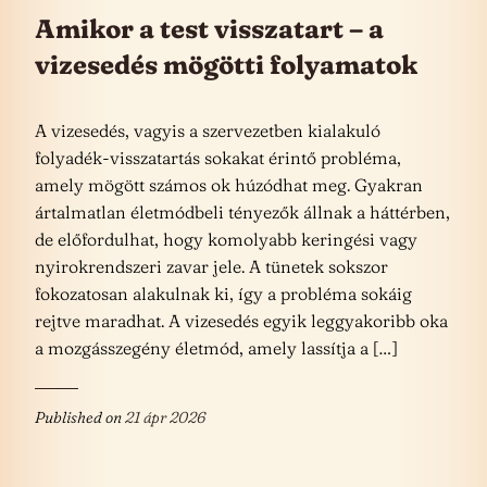
Amikor a test visszatart – a
vizesedés mögötti folyamatok
A vizesedés, vagyis a szervezetben kialakuló
folyadék-visszatartás sokakat érintő probléma,
amely mögött számos ok húzódhat meg. Gyakran
ártalmatlan életmódbeli tényezők állnak a háttérben,
de előfordulhat, hogy komolyabb keringési vagy
nyirokrendszeri zavar jele. A tünetek sokszor
fokozatosan alakulnak ki, így a probléma sokáig
rejtve maradhat. A vizesedés egyik leggyakoribb oka
a mozgásszegény életmód, amely lassítja a […]
Published on
21 ápr 2026