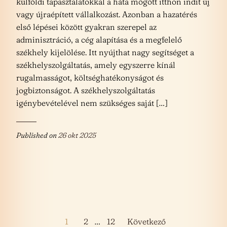
külföldi tapasztalatokkal a háta mögött itthon indít új
vagy újraépített vállalkozást. Azonban a hazatérés
első lépései között gyakran szerepel az
adminisztráció, a cég alapítása és a megfelelő
székhely kijelölése. Itt nyújthat nagy segítséget a
székhelyszolgáltatás, amely egyszerre kínál
rugalmasságot, költséghatékonyságot és
jogbiztonságot. A székhelyszolgáltatás
igénybevételével nem szükséges saját […]
Published on
26 okt 2025
Bejegyzések
1
2
…
12
Következő