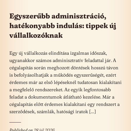
Egyszerűbb adminisztráció,
hatékonyabb indulás: tippek új
vállalkozóknak
Egy új vállalkozás elindítása izgalmas időszak,
ugyanakkor számos adminisztratív feladattal jár. A
cégalapítás során meghozott döntések hosszú távon
is befolyásolhatják a működés egyszerűségét, ezért
érdemes már az első lépéseknél tudatosan kialakítani
a megfelelő rendszereket. Az egyik legfontosabb
feladat a dokumentumok átlátható kezelése. Már a
cégalapítás előtt érdemes kialakítani egy rendszert a
szerződések, számlák, hatósági iratok […]
Published on
28 júl 2026